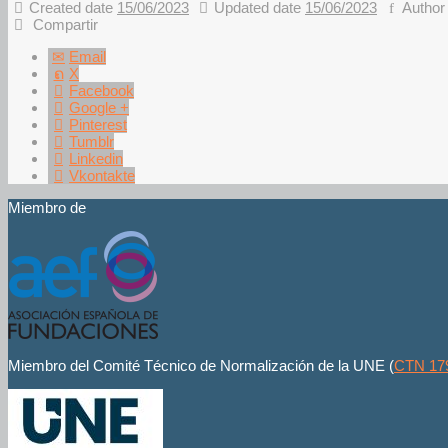
Created date
15/06/2023
Updated date
15/06/2023
Autho
Compartir
Email
X
Facebook
Google +
Pinterest
Tumblr
Linkedin
Vkontakte
Miembro de
Miembro del Comité Técnico de Normalización de la UNE (
CTN 17