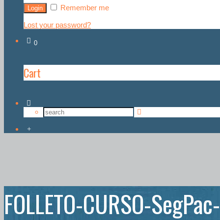
Remember me
Lost your password?
0
Cart
FOLLETO-CURSO-SegPac-