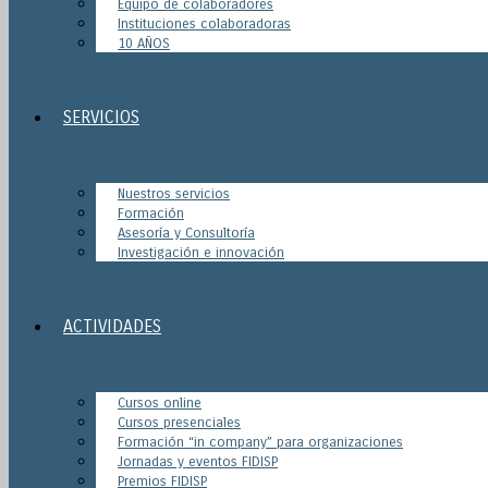
Equipo de colaboradores
Instituciones colaboradoras
10 AÑOS
SERVICIOS
Nuestros servicios
Formación
Asesoría y Consultoría
Investigación e innovación
ACTIVIDADES
Cursos online
Cursos presenciales
Formación “in company” para organizaciones
Jornadas y eventos FIDISP
Premios FIDISP