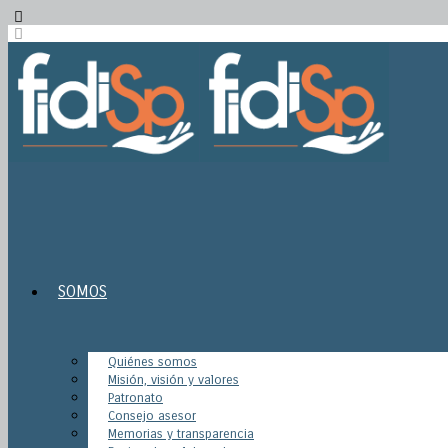
SOMOS
Quiénes somos
Misión, visión y valores
Patronato
Consejo asesor
Memorias y transparencia