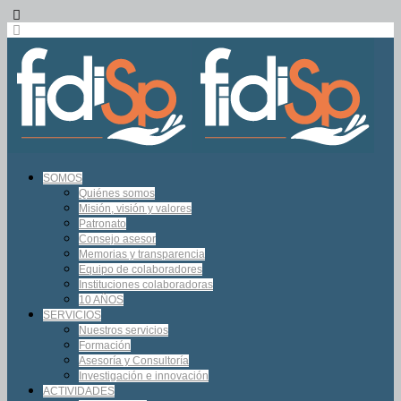
SOMOS
Quiénes somos
Misión, visión y valores
Patronato
Consejo asesor
Memorias y transparencia
Equipo de colaboradores
Instituciones colaboradoras
10 AÑOS
SERVICIOS
Nuestros servicios
Formación
Asesoría y Consultoría
Investigación e innovación
ACTIVIDADES