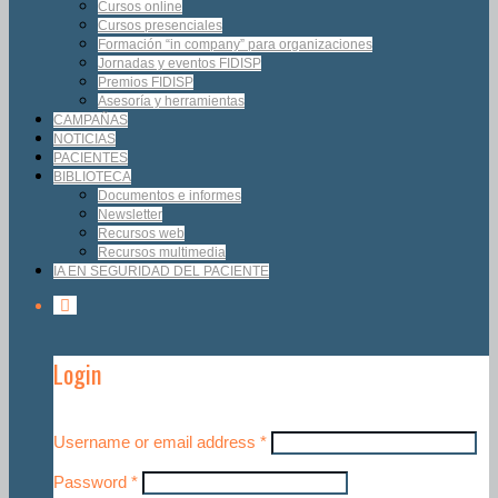
Cursos online
Cursos presenciales
Formación “in company” para organizaciones
Jornadas y eventos FIDISP
Premios FIDISP
Asesoría y herramientas
CAMPAÑAS
NOTICIAS
PACIENTES
BIBLIOTECA
Documentos e informes
Newsletter
Recursos web
Recursos multimedia
IA EN SEGURIDAD DEL PACIENTE
Login
Username or email address
*
Password
*