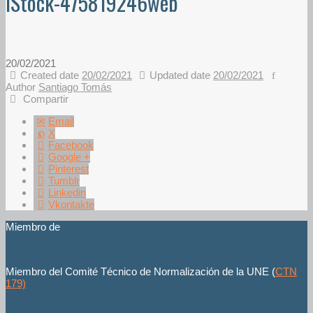
iStock-475819246web
20/02/2021
Created date
20/02/2021
Updated date
20/02/2021
Author
Santiago Tomás
Compartir
Email
X
Facebook
Google +
Pinterest
Tumblr
Linkedin
Vkontakte
Miembro de
Miembro del Comité Técnico de Normalización de la UNE (
CTN
179)