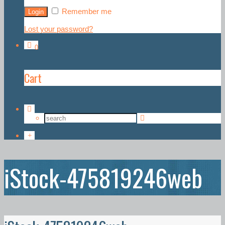
Remember me
Lost your password?
0
Cart
iStock-475819246web