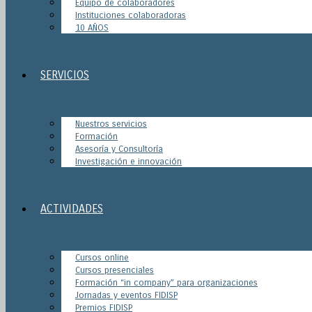
Equipo de colaboradores
Instituciones colaboradoras
10 AÑOS
SERVICIOS
Nuestros servicios
Formación
Asesoría y Consultoría
Investigación e innovación
ACTIVIDADES
Cursos online
Cursos presenciales
Formación “in company” para organizaciones
Jornadas y eventos FIDISP
Premios FIDISP