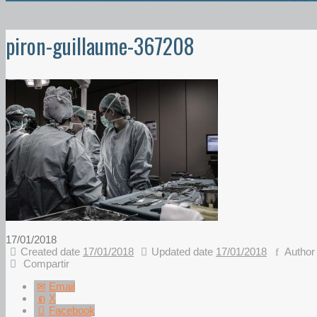
piron-guillaume-367208
17/01/2018
Created date
17/01/2018
Updated date
17/01/2018
Author
Compartir
Email
X
Facebook