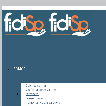
SOMOS
Quiénes somos
Misión, visión y valores
Patronato
Consejo asesor
Memorias y transparencia