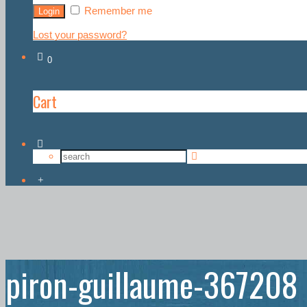
Remember me
Lost your password?
0
Cart
piron-guillaume-367208