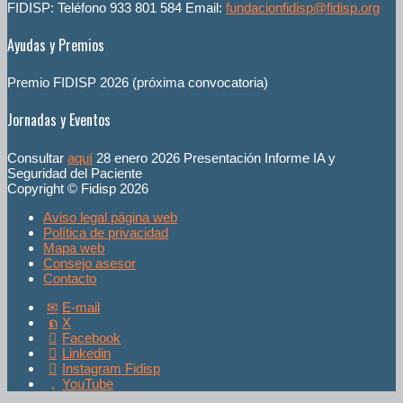
FIDISP: Teléfono 933 801 584 Email:
fundacionfidisp@fidisp.org
Ayudas y Premios
Premio FIDISP 2026 (próxima convocatoria)
Jornadas y Eventos
Consultar
aquí
28 enero 2026 Presentación Informe IA y
Seguridad del Paciente
Copyright © Fidisp 2026
Aviso legal página web
Política de privacidad
Mapa web
Consejo asesor
Contacto
E-mail
X
Facebook
Linkedin
Instagram Fidisp
YouTube