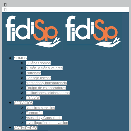
SOMOS
Quiénes somos
Misión, visión y valores
Patronato
Consejo asesor
Memorias y transparencia
Equipo de colaboradores
Instituciones colaboradoras
10 AÑOS
SERVICIOS
Nuestros servicios
Formación
Asesoría y Consultoría
Investigación e innovación
ACTIVIDADES