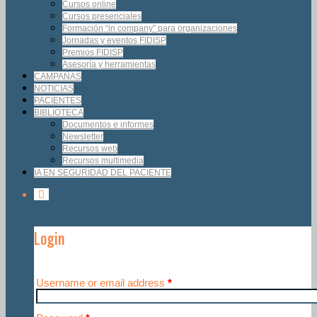
Cursos online
Cursos presenciales
Formación “in company” para organizaciones
Jornadas y eventos FIDISP
Premios FIDISP
Asesoría y herramientas
CAMPAÑAS
NOTICIAS
PACIENTES
BIBLIOTECA
Documentos e informes
Newsletter
Recursos web
Recursos multimedia
IA EN SEGURIDAD DEL PACIENTE
Login
Username or email address
*