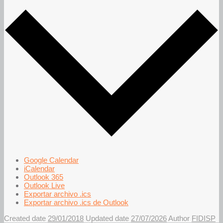
Google Calendar
iCalendar
Outlook 365
Outlook Live
Exportar archivo .ics
Exportar archivo .ics de Outlook
Created date
29/01/2018
Updated date
27/07/2026
Author
FIDISP