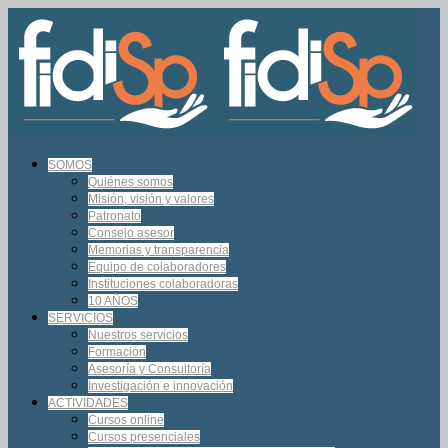
SOMOS
Quiénes somos
Misión, visión y valores
Patronato
Consejo asesor
Memorias y transparencia
Equipo de colaboradores
Instituciones colaboradoras
10 AÑOS
SERVICIOS
Nuestros servicios
Formación
Asesoría y Consultoría
Investigación e innovación
ACTIVIDADES
Cursos online
Cursos presenciales