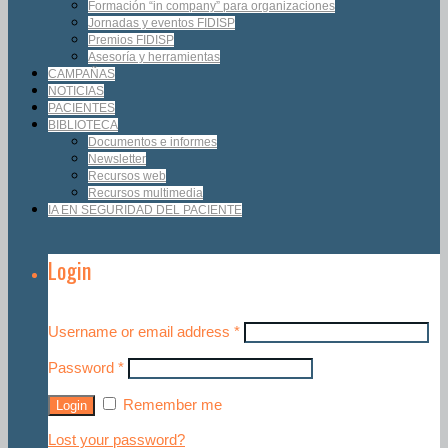
Formación “in company” para organizaciones
Jornadas y eventos FIDISP
Premios FIDISP
Asesoría y herramientas
CAMPAÑAS
NOTICIAS
PACIENTES
BIBLIOTECA
Documentos e informes
Newsletter
Recursos web
Recursos multimedia
IA EN SEGURIDAD DEL PACIENTE
Login
Username or email address
*
Password
*
Remember me
Lost your password?