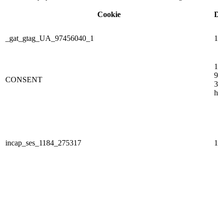
Cookie
D
_gat_gtag_UA_97456040_1
1
1
9
CONSENT
3
h
incap_ses_1184_275317
1